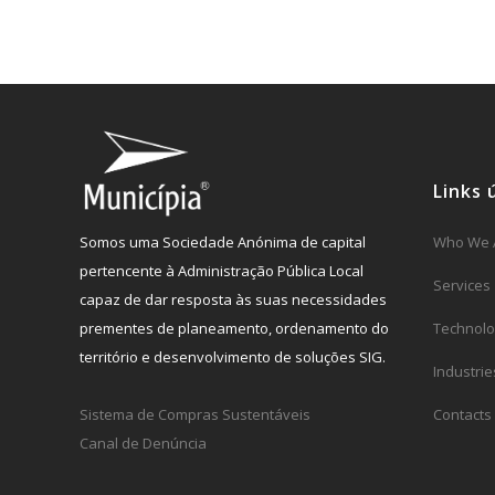
Links 
Somos uma Sociedade Anónima de capital
Who We 
pertencente à Administração Pública Local
Services
capaz de dar resposta às suas necessidades
prementes de planeamento, ordenamento do
Technolo
território e desenvolvimento de soluções SIG.
Industrie
Sistema de Compras Sustentáveis
Contacts
Canal de Denúncia