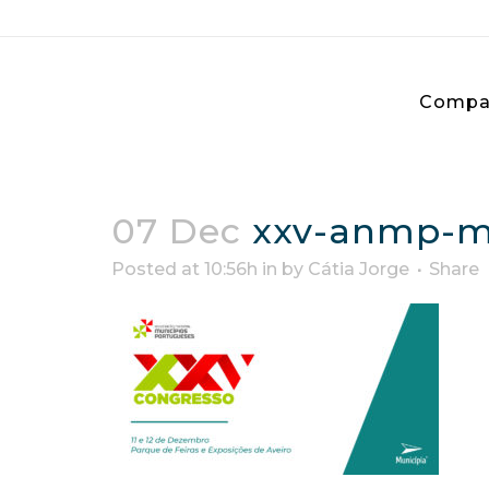
Compa
07 Dec
xxv-anmp-mu
Posted at 10:56h
in
by
Cátia Jorge
Share