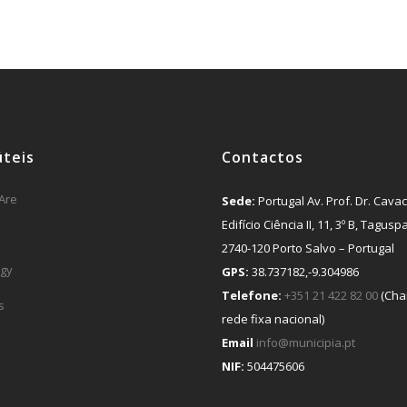
úteis
Contactos
Are
Sede:
Portugal Av. Prof. Dr. Cavac
Edifício Ciência II, 11, 3º B, Tagusp
2740-120 Porto Salvo – Portugal
gy
GPS:
38.737182,-9.304986
Telefone:
+351 21 422 82 00
(Cha
s
rede fixa nacional)
Email
info@municipia.pt
NIF:
504475606