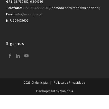
GPS:
38.737182,-9.304986
Telefone:
+351 21 422 82 00
(Chamada para rede fixa nacional)
Email
info@municipia.pt
NIF:
504475606
Siga-nos
2023 © Municípia |
Política de Privacidade
Development by
Municípia