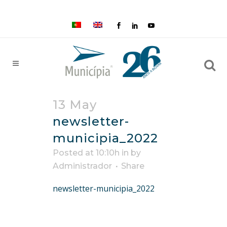
13 May
newsletter-
municipia_2022
Posted at 10:10h
in
by
Administrador
Share
newsletter-municipia_2022