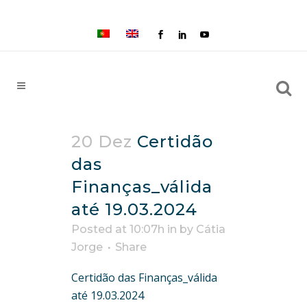
20 Dez
Certidão
das
Finanças_válida
até 19.03.2024
Posted at 10:07h
in
by
Cátia
Jorge
Share
Certidão das Finanças_válida
até 19.03.2024