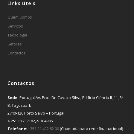
Links úteis
Quem Somos
Serviços
Tecnologia
Setores
Contactos
Contactos
Sede:
Portugal Av. Prof. Dr. Cavaco Silva, Edifício Ciência II, 11, 3º
B, Taguspark
2740-120 Porto Salvo – Portugal
GPS:
38.737182,-9.304986
Telefone:
+351 21 422 82 00
(Chamada para rede fixa nacional)