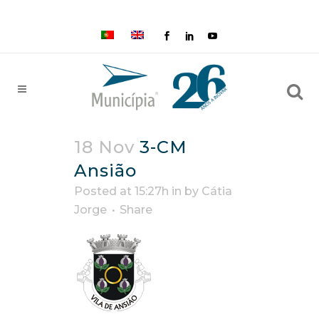
18 Nov
3-CM
Ansião
Posted at 15:27h
in
by
Cátia
Jorge
Share