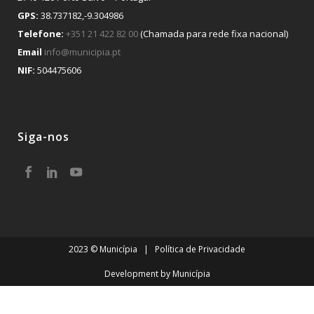
GPS:
38.737182,-9.304986
Telefone:
+351 21 422 82 00
(Chamada para rede fixa nacional)
Email
info@municipia.pt
NIF:
504475606
Siga-nos
2023 © Municípia |
Política de Privacidade
Development by
Municípia