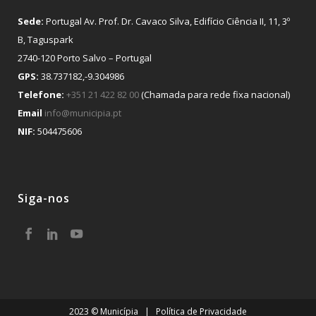
Sede:
Portugal Av. Prof. Dr. Cavaco Silva, Edifício Ciência II, 11, 3º
B, Taguspark
2740-120 Porto Salvo – Portugal
GPS:
38.737182,-9.304986
Telefone:
+351 21 422 82 00
(Chamada para rede fixa nacional)
Email
info@municipia.pt
NIF:
504475606
Siga-nos
2023 © Municípia |
Política de Privacidade